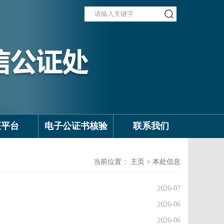
证平台
电子公证书核验
联系我们
当前位置：
主页
>
本处信息
2026-07
2026-06
2026-06