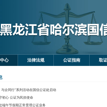
中心
法律法规
公证指南
取
息
力 与企同行”系列活动在国信公证处启动
守初心 公证为民担使命
处端午节假期正常受理公证业务