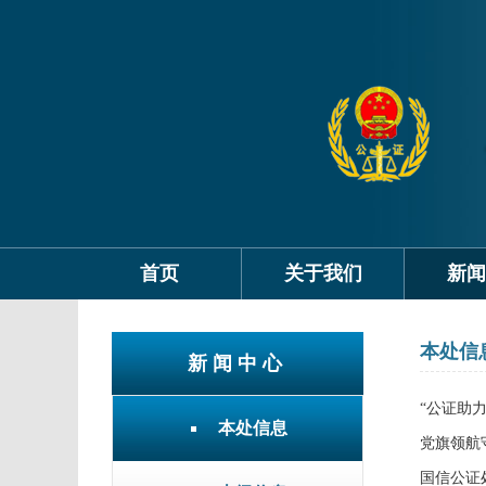
首页
关于我们
新闻
本处信
新闻中心
“公证助
本处信息
党旗领航
国信公证